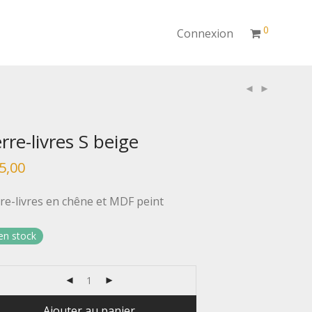
0
Connexion
rre-livres S beige
5,00
re-livres en chêne et MDF peint
en stock
Ajouter au panier