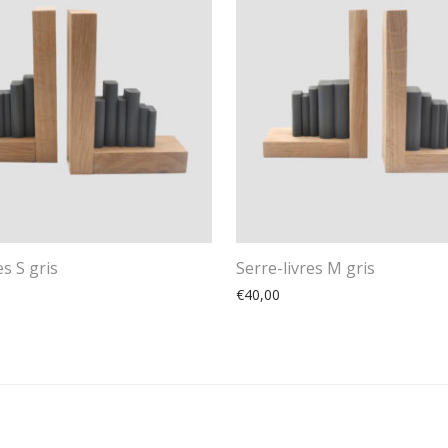
es S gris
Serre-livres M gris
€
40,00